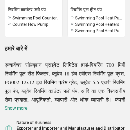
स्विमिंग काउंटर फ्लो पंप
स्विमिंग पूल हीट पंप
Swimming Pool Counter Flow Pump
Swimming Pool Heat Pumps
Counter Flow Pump
Swimming Pool Heaters
Swimming Pool Heat Pump 7 Kw
हमारे बारे में
एक्वावेंचर सॉल्यूशन प्राइवेट लिमिटेड हार्ड-वियरिंग 700 मिमी
स्विमिंग पूल सैंड फिल्टर, ब्लूवेव 18 इंच एबीएस स्विमिंग पूल ब्रश,
FG002 12x12 इंच स्विमिंग फ्रेम ग्रेट, ब्लूवेव 5.5 एचपी स्विमिंग
पूल पंप, ब्लूवेव स्विमिंग काउंटर फ्लो पंप, आदि का एक विश्वसनीय
सेवा प्रदाता, आपूर्तिकर्ता, व्यापारी और थोक व्यापारी है। कंपनी
ग्राहकों को सर्वश्रेष्ठ प्रदान करने के लिए अग्रणी निर्माताओं से
Show more
प्राप्त उच्च गुणवत्ता वाले उत्पादों की पेशकश करने वाले बाजार का
Nature of Business
एक पेशेवर नाम है। एक समृद्ध विक्रेता आधार के साथ, हम गुणवत्ता
Exporter and Importer and Manufacturer and Distributor