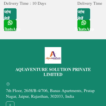
Delivery Time : 10 Days
Delivery Time :
जांच
जांच
भेजें
भेजें
WhatsApp
WhatsApp
Get Latest Price
Get Latest Price
AQUAVENTURE SOLUTION PRIVATE
LIMITED
7th Floor, 26/H/B-4/706, Banas Apartments, Pratap
Nagar, Jaipur, Rajasthan, 302033, India